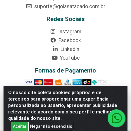
suporte@goiasatacado.com.br
Redes Sociais
Instagram
Facebook
Linkedin
YouTube
Formas de Pagamento
O nosso site coleta cookies próprios e de
terceiros para proporcionar uma experiência
Rede Brasil - Avenida Universitária, nº 3860, Jardim das
personalizada ao usuário, apresentar publicidade
Américas II Etapa - Anápolis/GO - CEP 75070-415 -
relevante de acordo com o seu perfil e melhorar a
CNPJ 07.728.073/0002-24
qualidade do nosso site.
Aceitar
Negar não essenciais