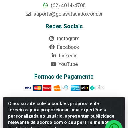
(62) 4014-4700
suporte@goiasatacado.com.br
Redes Sociais
Instagram
Facebook
Linkedin
YouTube
Formas de Pagamento
O nosso site coleta cookies próprios e de
terceiros para proporcionar uma experiência
Rede Brasil - Avenida Universitária, nº 3860, Jardim das
personalizada ao usuário, apresentar publicidade
Américas II Etapa - Anápolis/GO - CEP 75070-415 -
relevante de acordo com o seu perfil e melhorar a
CNPJ 07.728.073/0002-24