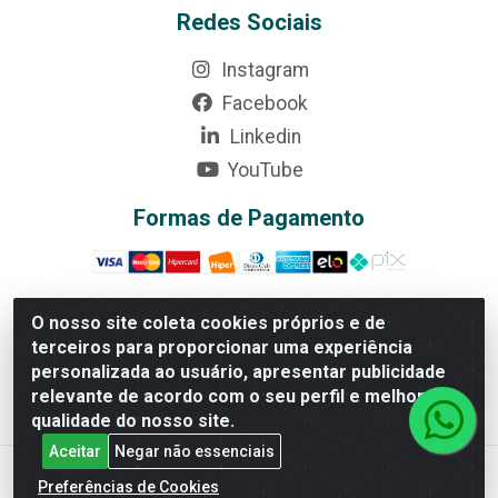
Redes Sociais
Instagram
Facebook
Linkedin
YouTube
Formas de Pagamento
O nosso site coleta cookies próprios e de
terceiros para proporcionar uma experiência
Rede Brasil - Avenida Universitária, nº 3860, Jardim das
personalizada ao usuário, apresentar publicidade
Américas II Etapa - Anápolis/GO - CEP 75070-415 -
relevante de acordo com o seu perfil e melhorar a
CNPJ 07.728.073/0002-24
qualidade do nosso site.
Aceitar
Negar não essenciais
Preferências de Cookies