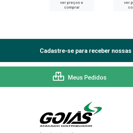
er preços e
ver preços e
ver 
comprar
comprar
co
Cadastre-se para receber nossas 
Meus Pedidos