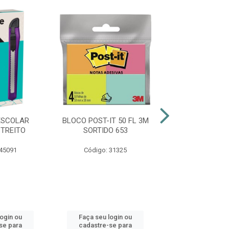
ESCOLAR
BLOCO POST-IT 50 FL 3M
CLIPES GALVA
TREITO
SORTIDO 653
FRAMA 8
 45091
Código: 31325
Código: 45
login ou
Faça seu login ou
Faça seu log
se para
cadastre-se para
cadastre-se 