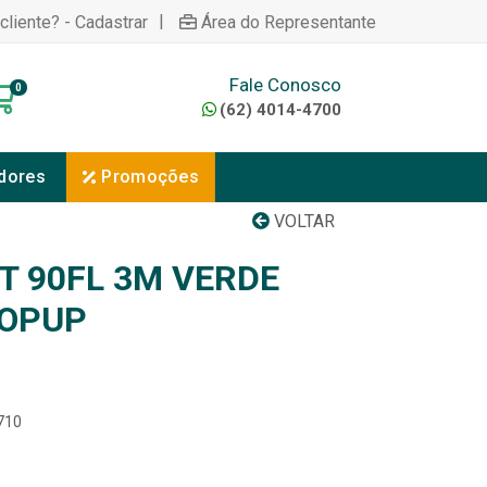
|
cliente? - Cadastrar
Área do Representante
Fale Conosco
0
(62) 4014-4700
dores
Promoções
VOLTAR
T 90FL 3M VERDE
POPUP
710