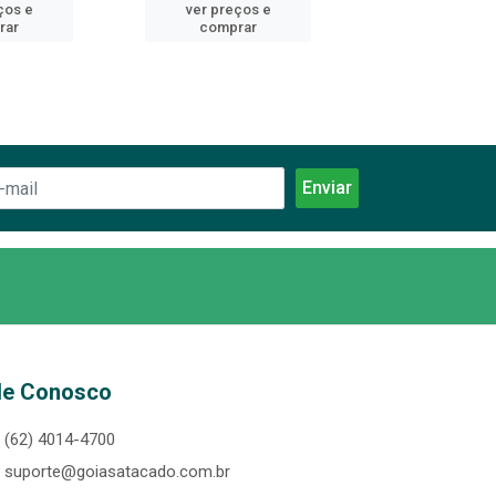
ços e
ver preços e
ver preços
rar
comprar
comprar
le Conosco
(62) 4014-4700
suporte@goiasatacado.com.br