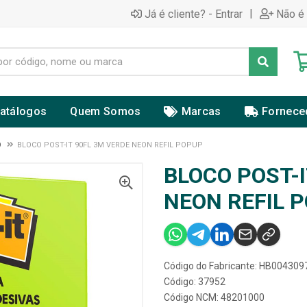
|
Já é cliente? - Entrar
Não é 
atálogos
Quem Somos
Marcas
Fornece
O
BLOCO POST-IT 90FL 3M VERDE NEON REFIL POPUP
BLOCO POST-I
NEON REFIL 
Código do Fabricante: HB004309
Código: 37952
Código NCM: 48201000