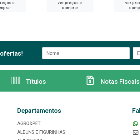
preços e
ver preços e
ver pre
mprar
comprar
comp
ofertas!
Títulos
Notas Fiscais
Departamentos
Fa
AGRO&PET
ALBUNS E FIGURINHAS