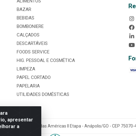
ALIMENTOS
Re
BAZAR
BEBIDAS
BOMBONIERE
CALÇADOS
DESCARTÁVEIS
FOODS SERVICE
Fo
HIG. PESSOAL E COSMÉTICA
LIMPEZA
PAPEL CORTADO
PAPELARIA
UTILIDADES DOMÉSTICAS
para
io, apresentar
elhorar a
tária, nº 3860, Jardim das Américas II Etapa - Anápolis/GO - CEP 7507