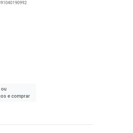
7891040190992
 ou
ços e comprar