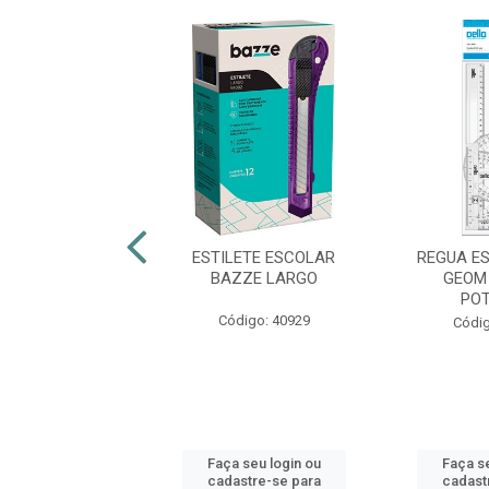
S GALVANIZADO
ESTILETE ESCOLAR
REGUA ES
RAMA 8.0
BAZZE LARGO
GEOM
POT
digo: 45112
Código: 40929
Códig
 seu login ou
Faça seu login ou
Faça se
astre-se para
cadastre-se para
cadast