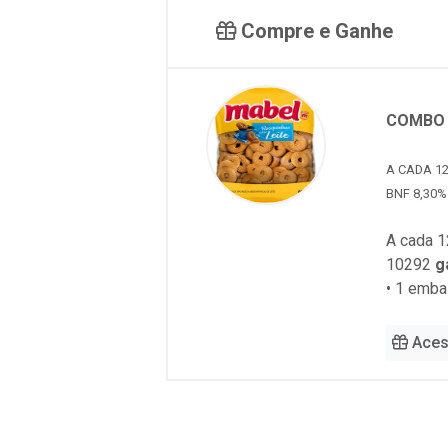
Compre e Ganhe
COMBO 
A CADA 12
BNF 8,30%
A cada 1
10292
g
• 1 emb
Aces