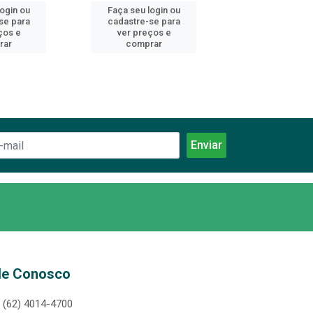
login ou
Faça seu login ou
Faça seu log
se para
cadastre-se para
cadastre-se 
ços e
ver preços e
ver preços
rar
comprar
comprar
le Conosco
(62) 4014-4700