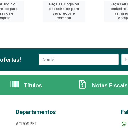
u login ou
Faça seu login ou
Faça seu 
re-se para
cadastre-se para
cadastre-
preços e
ver preços e
ver pre
mprar
comprar
comp
ofertas!
Títulos
Notas Fiscais
Departamentos
Fa
AGRO&PET