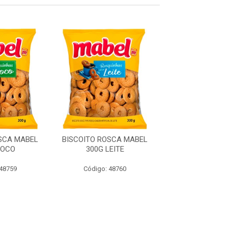
SCA MABEL
BISCOITO ROSCA MABEL
BISCOITO R
COCO
300G LEITE
BELCOCO 500
 48759
Código: 48760
Código: 50