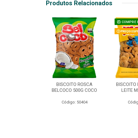
Produtos Relacionados
COMPRE 
TO ROSCA MABEL
BISCOITO ROSCA
BISCOITO
00G LEITE
BELCOCO 500G COCO
LEITE 
digo: 48760
Código: 50404
Códig