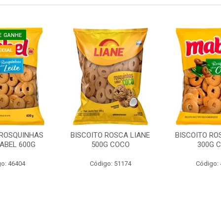
E GANHE
 ROSQUINHAS
BISCOITO ROSCA LIANE
BISCOITO RO
MABEL 600G
500G COCO
300G 
o: 46404
Código: 51174
Código: