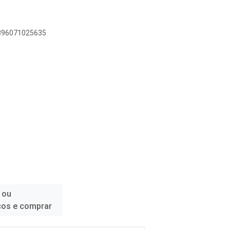
7896071025635
 ou
ços e comprar