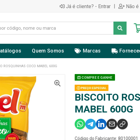
|
Já é cliente? - Entrar
Não é 
atálogos
Quem Somos
Marcas
Fornece
TO ROSQUINHAS COCO MABEL 600G
COMPRE E GANHE
BISCOITO RO
MABEL 600G
Código do Fabricante: 80100001