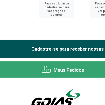
 seu login ou
Faça seu login ou
Faça se
astre-se para
cadastre-se para
cadast
er preços e
ver preços e
ver 
comprar
comprar
co
Cadastre-se para receber nossas 
Meus Pedidos