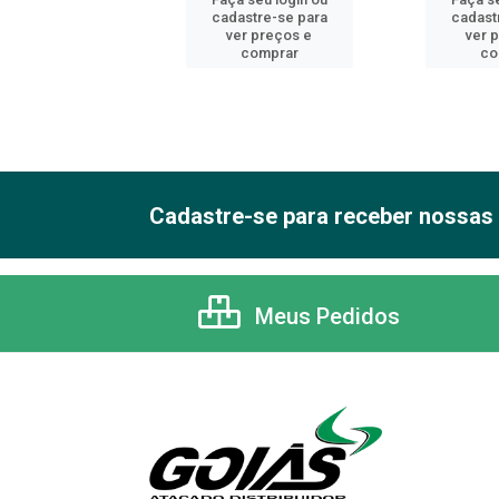
astre-se para
cadastre-se para
cadast
er preços e
ver preços e
ver 
comprar
comprar
co
Cadastre-se para receber nossas 
Meus Pedidos