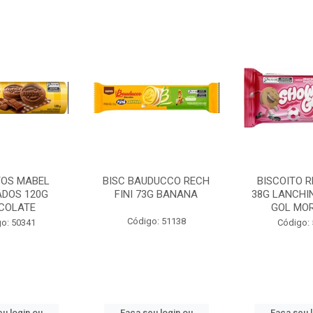
TOS MABEL
BISC BAUDUCCO RECH
BISCOITO 
ADOS 120G
FINI 73G BANANA
38G LANCHI
COLATE
GOL MO
Código: 51138
o: 50341
Código:
u login ou
Faça seu login ou
Faça seu 