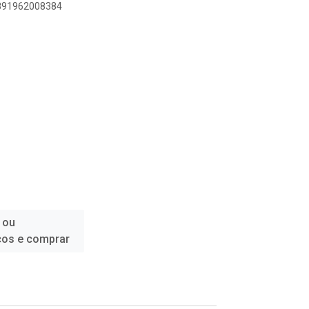
7891962008384
 ou
ços e comprar