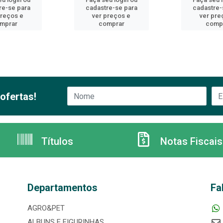
re-se para
cadastre-se para
cadastre-
preços e
ver preços e
ver pre
mprar
comprar
comp
ofertas!
Títulos
Notas Fiscais
Departamentos
Fa
AGRO&PET
ALBUNS E FIGURINHAS