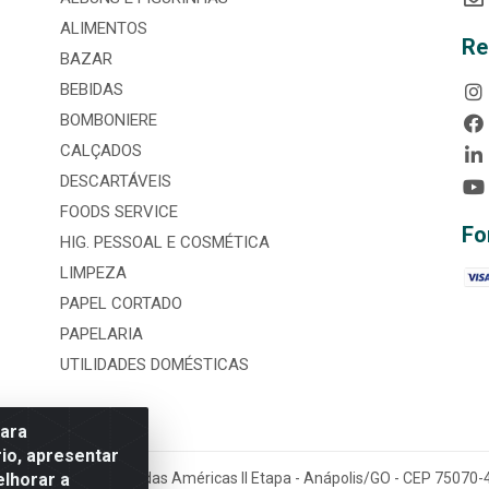
ALIMENTOS
Re
BAZAR
BEBIDAS
BOMBONIERE
CALÇADOS
DESCARTÁVEIS
FOODS SERVICE
Fo
HIG. PESSOAL E COSMÉTICA
LIMPEZA
PAPEL CORTADO
PAPELARIA
UTILIDADES DOMÉSTICAS
para
io, apresentar
elhorar a
tária, nº 3860, Jardim das Américas II Etapa - Anápolis/GO - CEP 7507