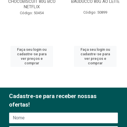
CHOCOBISCUIT 80G BCO
BAUDUCCO 80G AO LEITE
NETFLIX
Código: 50899
Código: 50454
Faça seu login ou
Faça seu login ou
cadastre-se para
cadastre-se para
ver preços e
ver preços e
comprar
comprar
Cadastre-se para receber nossas
ofertas!