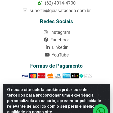
(62) 4014-4700
suporte@goiasatacado.com.br
Redes Sociais
Instagram
Facebook
Linkedin
YouTube
Formas de Pagamento
O nosso site coleta cookies próprios e de
terceiros para proporcionar uma experiência
Rede Brasil - Avenida Universitária, nº 3860, Jardim das
personalizada ao usuário, apresentar publicidade
Américas II Etapa - Anápolis/GO - CEP 75070-415 -
relevante de acordo com o seu perfil e melhorar a
CNPJ 07.728.073/0002-24
qualidade do nosso site.