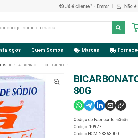
|
Já é cliente? - Entrar
Não é 
atálogos
Quem Somos
Marcas
Fornece
TOS
BICARBONATO DE SÓDIO JUNCO 80G
BICARBONATO
80G
Código do Fabricante: 63636
Código: 10977
Código NCM: 28363000