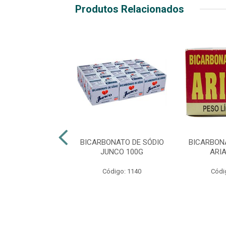
Produtos Relacionados
ONATO DE SÓDIO
BICARBONATO DE SÓDIO
BICARBON
IANE 500G
JUNCO 100G
ARI
digo: 40691
Código: 1140
Códi