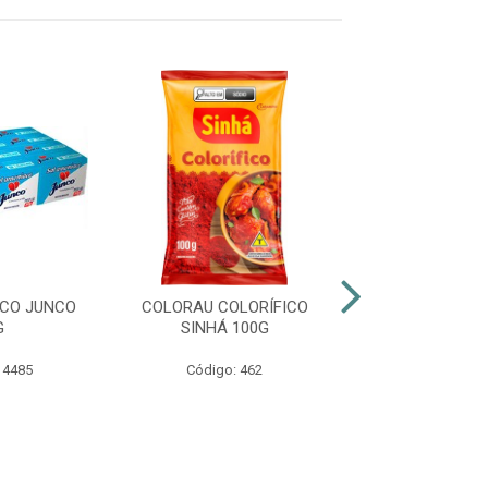
CO JUNCO
COLORAU COLORÍFICO
BICARBONATO D
G
SINHÁ 100G
ARIANE 5
 4485
Código: 462
Código: 40