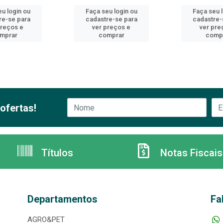
u login ou
Faça seu login ou
Faça seu 
re-se para
cadastre-se para
cadastre-
preços e
ver preços e
ver pre
mprar
comprar
comp
ofertas!
Títulos
Notas Fiscais
Departamentos
Fa
AGRO&PET