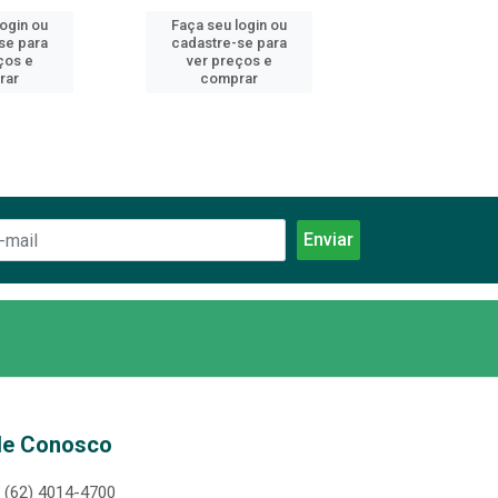
login ou
Faça seu login ou
Faça seu log
se para
cadastre-se para
cadastre-se 
ços e
ver preços e
ver preços
rar
comprar
comprar
le Conosco
(62) 4014-4700