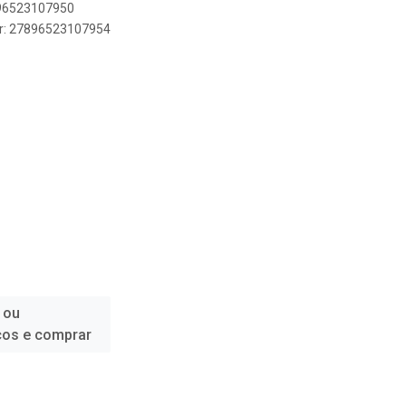
896523107950
er: 27896523107954
 ou
ços e comprar