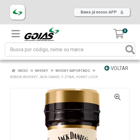
Baixe já nosso APP
0
VOLTAR
INÍCIO
WHISKY
WHISKY IMPORTADO
BEBIDA WHISKEY JACK DANIEL´S 375ML HONEY LICOR