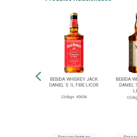
 WHITE HORSE 8
BEBIDA WHISKEY JACK
BEBIDA W
1LT SEM CAIXA
DANIEL´S 1L FIRE LICOR
DANIEL´
L
digo: 45018
Código: 45656
Códig
 seu login ou
Faça seu login ou
Faça se