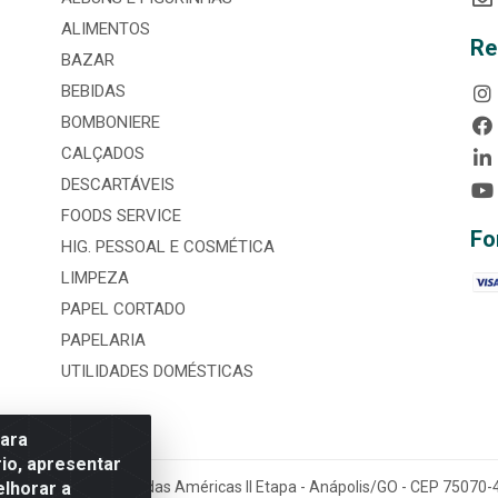
ALIMENTOS
Re
BAZAR
BEBIDAS
BOMBONIERE
CALÇADOS
DESCARTÁVEIS
FOODS SERVICE
Fo
HIG. PESSOAL E COSMÉTICA
LIMPEZA
PAPEL CORTADO
PAPELARIA
UTILIDADES DOMÉSTICAS
para
io, apresentar
elhorar a
tária, nº 3860, Jardim das Américas II Etapa - Anápolis/GO - CEP 7507