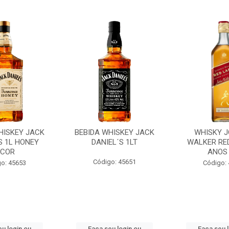
HISKEY JACK
BEBIDA WHISKEY JACK
WHISKY J
S 1L HONEY
DANIEL´S 1LT
WALKER RED
ICOR
ANOS 
Código: 45651
o: 45653
Código:
u login ou
Faça seu login ou
Faça seu 