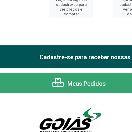
astre-se para
cadastre-se para
cadast
er preços e
ver preços e
ver 
comprar
comprar
co
Cadastre-se para receber nossas 
Meus Pedidos