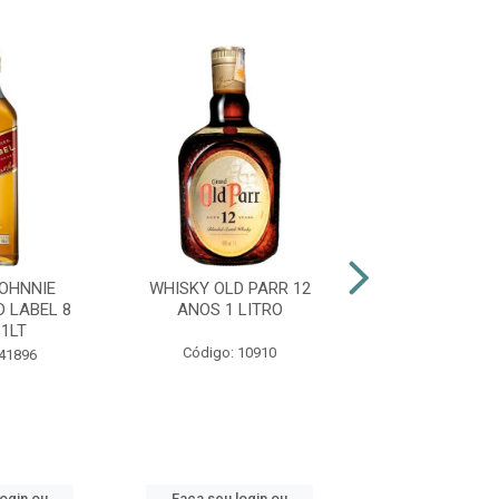
OHNNIE
WHISKY OLD PARR 12
WHISKY WHITE 
 LABEL 8
ANOS 1 LITRO
ANOS 1LT SEM
1LT
Código: 10910
Código: 45
 41896
login ou
Faça seu login ou
Faça seu log