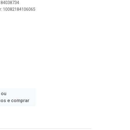
2184038734
er: 10082184106065
 ou
ços e comprar