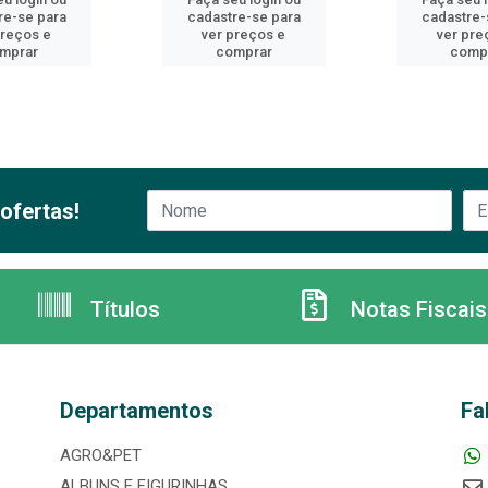
re-se para
cadastre-se para
cadastre-
preços e
ver preços e
ver pre
mprar
comprar
comp
ofertas!
Títulos
Notas Fiscais
Departamentos
Fa
AGRO&PET
ALBUNS E FIGURINHAS