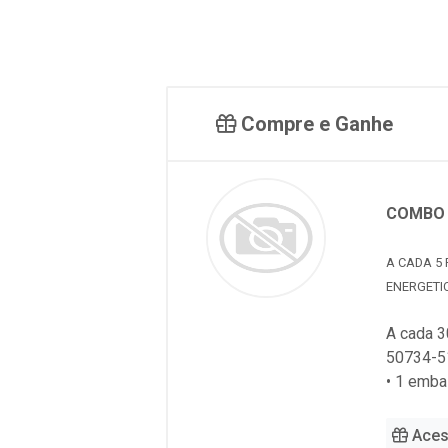
Compre e Ganhe
COMBO 
A CADA 5 
ENERGETI
A cada 3
50734-5
• 1 emb
Aces