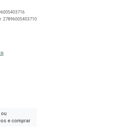
896005403716
er: 27896005403710
ER
 ou
ços e comprar