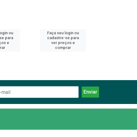
login ou
Faça seu login ou
Faça seu log
se para
cadastre-se para
cadastre-se 
ços e
ver preços e
ver preços
rar
comprar
comprar