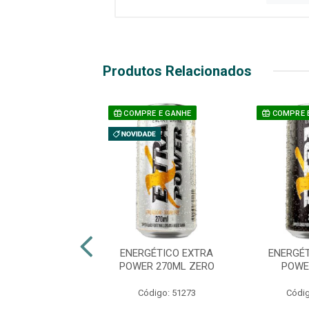
Produtos Relacionados
E E GANHE
COMPRE E GANHE
COMPRE 
A ENERGETICO
ENERGÉTICO EXTRA
ENERGÉ
A POWER 2LT
POWER 270ML ZERO
POWE
ELANCIA
Código: 51273
Códig
digo: 50737