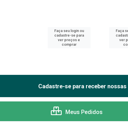
 seu login ou
Faça seu login ou
Faça se
astre-se para
cadastre-se para
cadast
er preços e
ver preços e
ver 
comprar
comprar
co
Cadastre-se para receber nossas 
Meus Pedidos