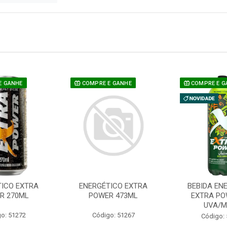
E GANHE
COMPRE E GANHE
COMPRE E G
TICO EXTRA
ENERGÉTICO EXTRA
BEBIDA EN
R 270ML
POWER 473ML
EXTRA PO
UVA/
o: 51272
Código: 51267
Código: