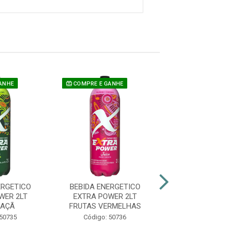
ANHE
COMPRE E GANHE
COMPRE E GAN
ERGETICO
BEBIDA ENERGETICO
BEBIDA ENER
WER 2LT
EXTRA POWER 2LT
EXTRA POWE
MAÇÃ
FRUTAS VERMELHAS
MELANC
 50735
Código: 50736
Código: 50