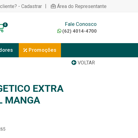
|
cliente? - Cadastrar
Área do Representante
Fale Conosco
0
(62) 4014-4700
dores
Promoções
VOLTAR
GETICO EXTRA
L MANGA
265