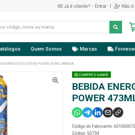
|
Já é cliente? - Entrar
Não é 
atálogos
Quem Somos
Marcas
Fornece
IDA ENERGETICO EXTRA POWER 473ML MANGA
COMPRE E GANHE
BEBIDA ENER
POWER 473M
Código do Fabricante: 60106007
Código: 50734