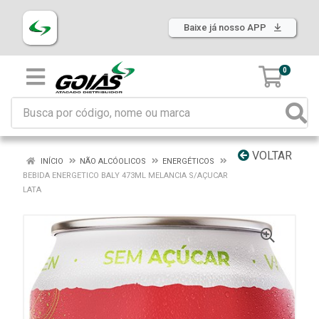
Baixe já nosso APP
0
VOLTAR
INÍCIO
NÃO ALCÓOLICOS
ENERGÉTICOS
BEBIDA ENERGETICO BALY 473ML MELANCIA S/AÇUCAR
LATA