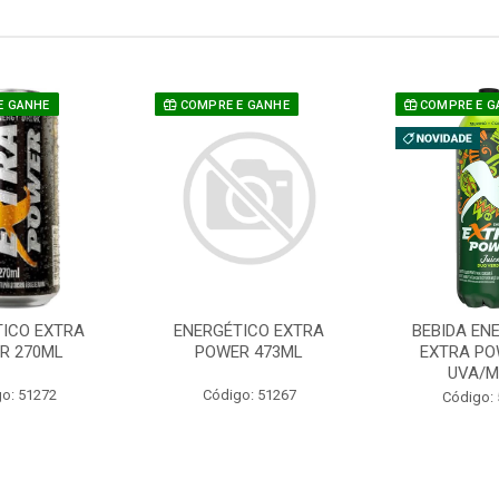
E GANHE
COMPRE E GANHE
COMPRE E G
TICO EXTRA
ENERGÉTICO EXTRA
BEBIDA EN
R 270ML
POWER 473ML
EXTRA PO
UVA/
o: 51272
Código: 51267
Código: