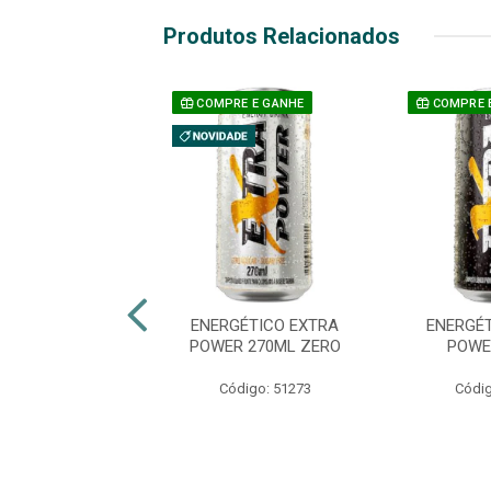
Produtos Relacionados
E E GANHE
COMPRE E GANHE
COMPRE 
A ENERGETICO
ENERGÉTICO EXTRA
ENERGÉ
A POWER 2LT
POWER 270ML ZERO
POWE
ELANCIA
Código: 51273
Códig
digo: 50737