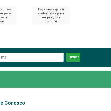
login ou
Faça seu login ou
Faça seu log
se para
cadastre-se para
cadastre-se 
ços e
ver preços e
ver preços
rar
comprar
comprar
le Conosco