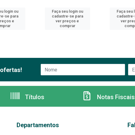
u login ou
Faça seu login ou
Faça seu 
re-se para
cadastre-se para
cadastre-
preços e
ver preços e
ver pre
mprar
comprar
comp
ofertas!
Títulos
Notas Fiscais
Departamentos
Fa