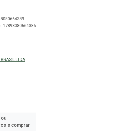
898080664389
er: 17898080664386
 BRASIL LTDA
 ou
ços e comprar