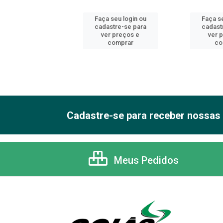
 seu login ou
Faça seu login ou
Faça se
astre-se para
cadastre-se para
cadast
er preços e
ver preços e
ver 
comprar
comprar
co
Cadastre-se para receber nossas 
Meus Pedidos