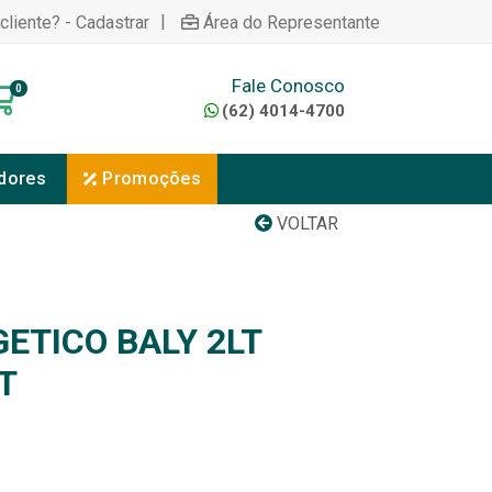
|
cliente? - Cadastrar
Área do Representante
Fale Conosco
0
(62) 4014-4700
dores
Promoções
VOLTAR
ETICO BALY 2LT
T