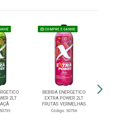
ANHE
COMPRE E GANHE
COMPRE E GAN
ERGETICO
BEBIDA ENERGETICO
BEBIDA ENER
WER 2LT
EXTRA POWER 2LT
EXTRA POWE
MAÇÃ
FRUTAS VERMELHAS
MELANC
 50735
Código: 50736
Código: 50