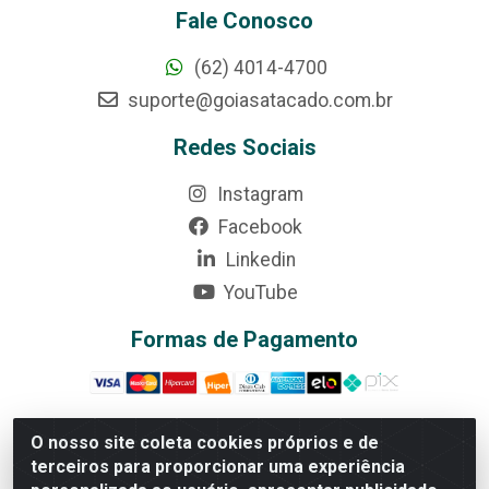
Fale Conosco
(62) 4014-4700
suporte@goiasatacado.com.br
Redes Sociais
Instagram
Facebook
Linkedin
YouTube
Formas de Pagamento
O nosso site coleta cookies próprios e de
terceiros para proporcionar uma experiência
Rede Brasil - Avenida Universitária, nº 3860, Jardim das