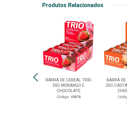
Produtos Relacionados
DE CEREAL TRÍO
BARRA DE CEREAL TRÍO
BARRA DE
 MORANGO E
20G MORANGO E
20G CAST
OLATE - ZERO
CHOCOLATE
CHO
ÇÚCARES
Código: 49878
Códig
digo: 49882