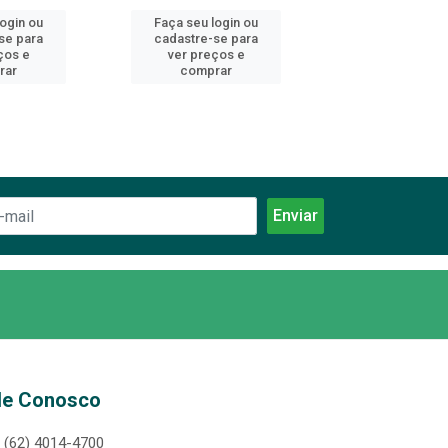
login ou
Faça seu login ou
Faça seu log
se para
cadastre-se para
cadastre-se 
ços e
ver preços e
ver preços
rar
comprar
comprar
le Conosco
(62) 4014-4700