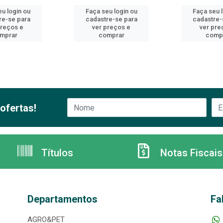
u login ou
Faça seu login ou
Faça seu 
re-se para
cadastre-se para
cadastre-
preços e
ver preços e
ver pre
mprar
comprar
comp
ofertas!
Títulos
Notas Fiscais
Departamentos
Fa
AGRO&PET