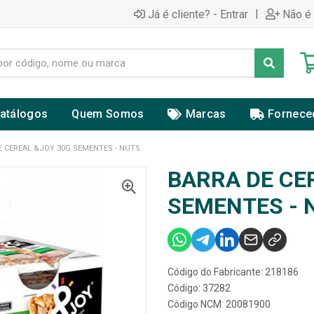
|
Já é cliente? - Entrar
Não é 
atálogos
Quem Somos
Marcas
Fornece
E CEREAL &JOY 30G SEMENTES - NUTS
BARRA DE CE
SEMENTES - 
Código do Fabricante: 218186
Código: 37282
Código NCM: 20081900