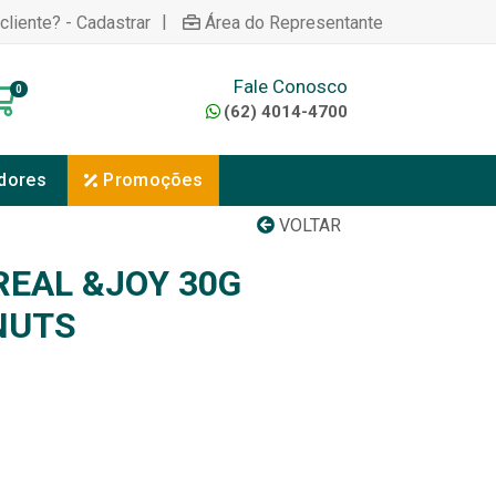
|
cliente? - Cadastrar
Área do Representante
Fale Conosco
0
(62) 4014-4700
dores
Promoções
VOLTAR
REAL &JOY 30G
NUTS