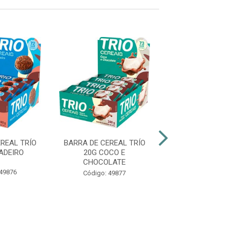
REAL TRÍO
BARRA DE CEREAL TRÍO
BARRA DE CERE
ADEIRO
20G COCO E
18G MORAN
CHOCOLATE
CHOCOLATE -
AÇÚCAR
 49876
Código: 49877
Código: 49