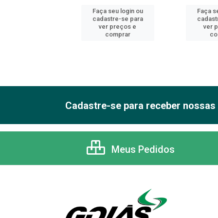
 seu login ou
Faça seu login ou
Faça se
astre-se para
cadastre-se para
cadast
er preços e
ver preços e
ver 
comprar
comprar
co
Cadastre-se para receber nossas 
Meus Pedidos