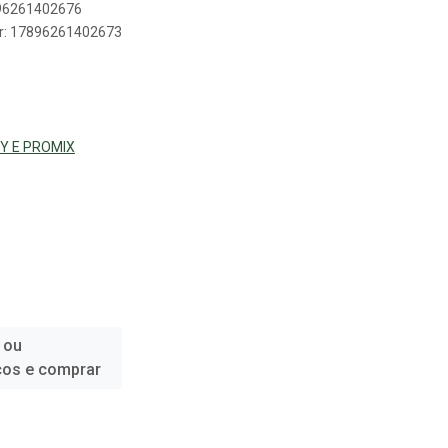
896261402676
er: 17896261402673
Y E PROMIX
 ou
ços e comprar