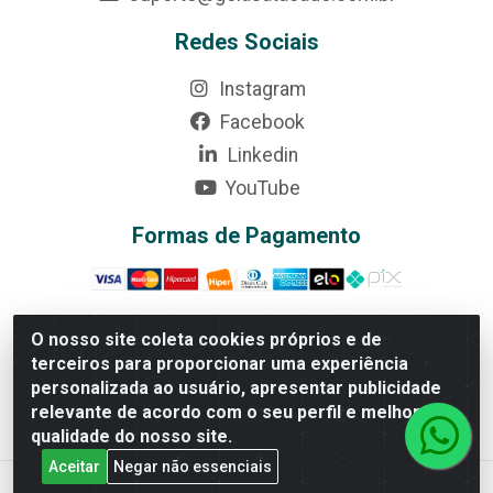
Redes Sociais
Instagram
Facebook
Linkedin
YouTube
Formas de Pagamento
O nosso site coleta cookies próprios e de
terceiros para proporcionar uma experiência
Rede Brasil - Avenida Universitária, nº 3860, Jardim das
personalizada ao usuário, apresentar publicidade
Américas II Etapa - Anápolis/GO - CEP 75070-415 -
relevante de acordo com o seu perfil e melhorar a
CNPJ 07.728.073/0002-24
qualidade do nosso site.
Aceitar
Negar não essenciais