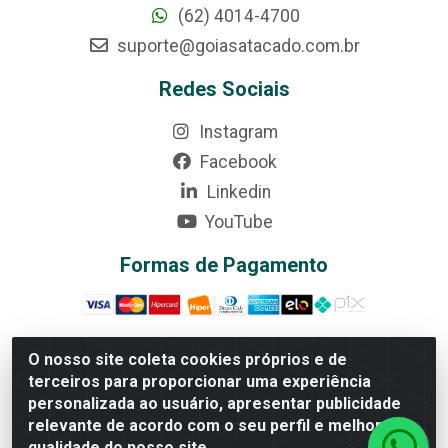
(62) 4014-4700
suporte@goiasatacado.com.br
Redes Sociais
Instagram
Facebook
Linkedin
YouTube
Formas de Pagamento
O nosso site coleta cookies próprios e de
terceiros para proporcionar uma experiência
Rede Brasil - Avenida Universitária, nº 3860, Jardim das
personalizada ao usuário, apresentar publicidade
Américas II Etapa - Anápolis/GO - CEP 75070-415 -
relevante de acordo com o seu perfil e melhorar a
CNPJ 07.728.073/0002-24
qualidade do nosso site.