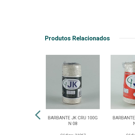
Produtos Relacionados
TE JK CRU 700G
BARBANTE JK CRU 100G
BARBANTE
N 10
N 08