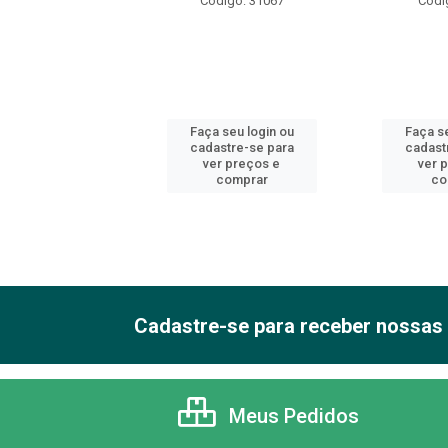
ódigo: 6606
Código: 31067
Códi
 seu login ou
Faça seu login ou
Faça se
astre-se para
cadastre-se para
cadast
er preços e
ver preços e
ver 
comprar
comprar
co
Cadastre-se para receber nossas 
Meus Pedidos