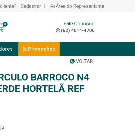
|
cliente? - Cadastrar
Área do Representante
Fale Conosco
0
(62) 4014-4700
dores
Promoções
VOLTAR
RCULO BARROCO N4
RDE HORTELÃ REF
39