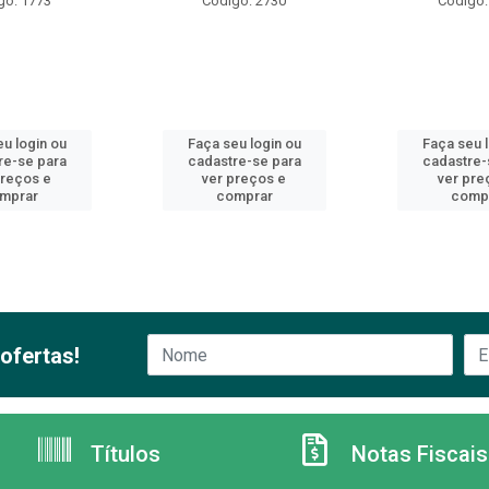
go: 1773
Código: 2730
Código:
u login ou
Faça seu login ou
Faça seu 
re-se para
cadastre-se para
cadastre-
preços e
ver preços e
ver pre
mprar
comprar
comp
ofertas!
Títulos
Notas Fiscais