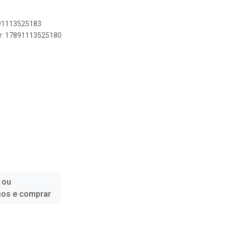
891113525183
er: 17891113525180
 ou
ços e comprar