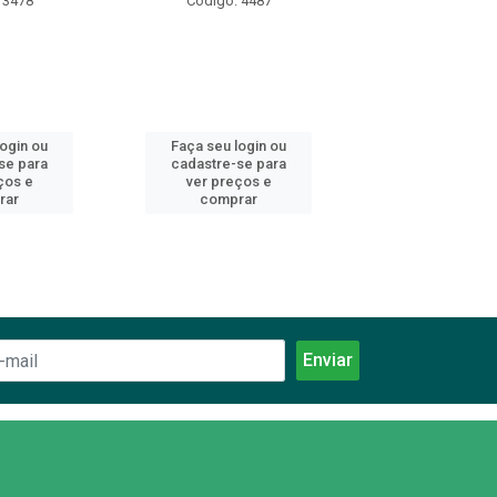
 3478
Código: 4487
Código: 66
login ou
Faça seu login ou
Faça seu log
se para
cadastre-se para
cadastre-se 
ços e
ver preços e
ver preços
rar
comprar
comprar