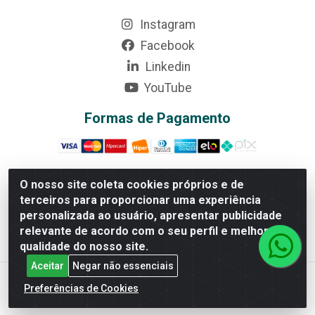
Instagram
Facebook
Linkedin
YouTube
Formas de Pagamento
O nosso site coleta cookies próprios e de
terceiros para proporcionar uma experiência
Rede Brasil - Avenida Universitária, nº 3860, Jardim das
personalizada ao usuário, apresentar publicidade
Américas II Etapa - Anápolis/GO - CEP 75070-415 -
relevante de acordo com o seu perfil e melhorar a
CNPJ 07.728.073/0002-24
qualidade do nosso site.
Aceitar
Negar não essenciais
Preferências de Cookies