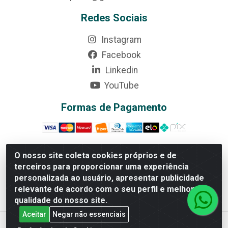
Redes Sociais
Instagram
Facebook
Linkedin
YouTube
Formas de Pagamento
O nosso site coleta cookies próprios e de
terceiros para proporcionar uma experiência
Rede Brasil - Avenida Universitária, nº 3860, Jardim das
personalizada ao usuário, apresentar publicidade
Américas II Etapa - Anápolis/GO - CEP 75070-415 -
relevante de acordo com o seu perfil e melhorar a
CNPJ 07.728.073/0002-24
qualidade do nosso site.
Aceitar
Negar não essenciais