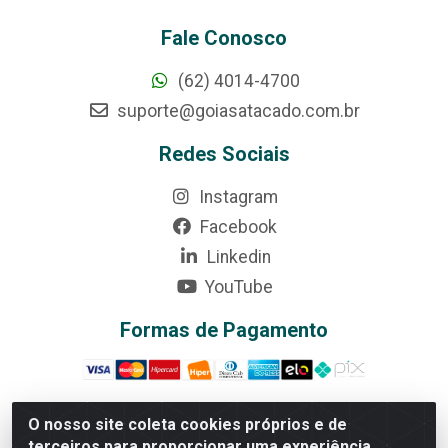
Fale Conosco
(62) 4014-4700
suporte@goiasatacado.com.br
Redes Sociais
Instagram
Facebook
Linkedin
YouTube
Formas de Pagamento
O nosso site coleta cookies próprios e de
terceiros para proporcionar uma experiência
Rede Brasil - Avenida Universitária, nº 3860, Jardim das