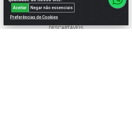
BOMBONIERE
Aceitar
Negar não essenciais
CALÇADOS
Preferências de Cookies
DESCARTÁVEIS
FOODS SERVICE
HIG. PESSOAL E COSMÉTICA
LIMPEZA
PAPEL CORTADO
PAPELARIA
UTILIDADES DOMÉSTICAS
Fale Conosco
(62) 4014-4700