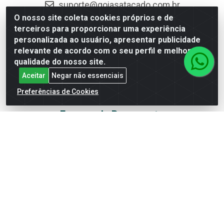
suporte@goiasatacado.com.br
O nosso site coleta cookies próprios e de
Redes Sociais
terceiros para proporcionar uma experiência
personalizada ao usuário, apresentar publicidade
Instagram
relevante de acordo com o seu perfil e melhorar a
qualidade do nosso site.
Facebook
Aceitar
Negar não essenciais
Linkedin
Preferências de Cookies
YouTube
Formas de Pagamento
Rede Brasil - Avenida Universitária, nº 3860, Jardim das
Américas II Etapa - Anápolis/GO - CEP 75070-415 - CNPJ
07.728.073/0002-24