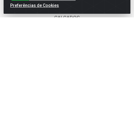
Preferências de Cookies
BOMBONIERE
CALÇADOS
DESCARTÁVEIS
FOODS SERVICE
HIG. PESSOAL E COSMÉTICA
LIMPEZA
PAPEL CORTADO
PAPELARIA
UTILIDADES DOMÉSTICAS
Fale Conosco
(62) 4014-4700