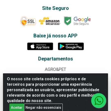
Site Seguro
Baixe já nosso APP
Departamentos
AGRO&PET
ALBUNS E FIGURINHAS
O nosso site coleta cookies próprios e de
terceiros para proporcionar uma experiência
ALIMENTOS
personalizada ao usuário, apresentar publicidade
relevante de acordo com o seu perfil e melhorar a
BAZAR
qualidade do nosso site.
BEBIDAS
Aceitar
Negar não essenciais