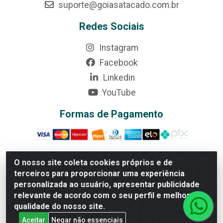
suporte@goiasatacado.com.br
Redes Sociais
Instagram
Facebook
Linkedin
YouTube
Formas de Pagamento
O nosso site coleta cookies próprios e de
terceiros para proporcionar uma experiência
Rede Brasil - Avenida Universitária, nº 3860, Jardim das
personalizada ao usuário, apresentar publicidade
Américas II Etapa - Anápolis/GO - CEP 75070-415 - CNPJ
relevante de acordo com o seu perfil e melhorar a
07.728.073/0002-24
qualidade do nosso site.
Aceitar
Negar não essenciais