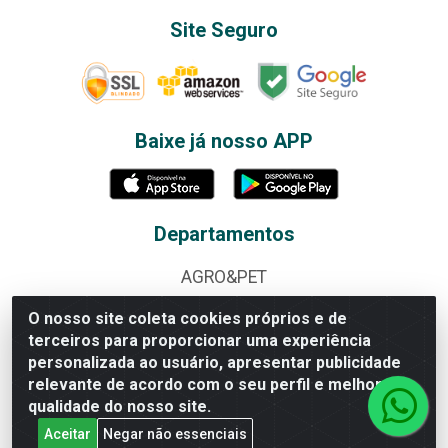
Site Seguro
Baixe já nosso APP
Departamentos
AGRO&PET
ALBUNS E FIGURINHAS
O nosso site coleta cookies próprios e de
terceiros para proporcionar uma experiência
ALIMENTOS
personalizada ao usuário, apresentar publicidade
relevante de acordo com o seu perfil e melhorar a
BAZAR
qualidade do nosso site.
BEBIDAS
Aceitar
Negar não essenciais