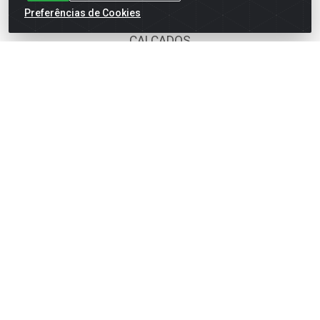
BOMBONIERE
Preferências de Cookies
CALÇADOS
DESCARTÁVEIS
FOODS SERVICE
HIG. PESSOAL E COSMÉTICA
LIMPEZA
PAPEL CORTADO
PAPELARIA
UTILIDADES DOMÉSTICAS
Fale Conosco
(62) 4014-4700