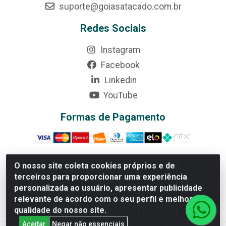
suporte@goiasatacado.com.br
Redes Sociais
Instagram
Facebook
Linkedin
YouTube
Formas de Pagamento
O nosso site coleta cookies próprios e de
terceiros para proporcionar uma experiência
Rede Brasil - Avenida Universitária, nº 3860, Jardim das
personalizada ao usuário, apresentar publicidade
Américas II Etapa - Anápolis/GO - CEP 75070-415 - CNPJ
relevante de acordo com o seu perfil e melhorar a
07.728.073/0002-24
qualidade do nosso site.
Aceitar
Negar não essenciais