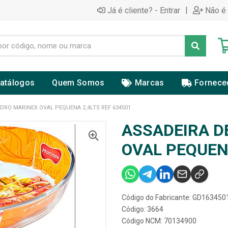
|
Já é cliente? - Entrar
Não é 
atálogos
Quem Somos
Marcas
Fornece
IDRO MARINEX OVAL PEQUENA 2,4LTS REF 634501
ASSADEIRA D
OVAL PEQUENA
Código do Fabricante: GD16345
Código: 3664
Código NCM: 70134900