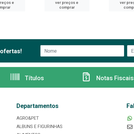
preços e
ver preços e
ver pre
mprar
comprar
comp
ofertas!
Títulos
Notas Fiscais
Departamentos
Fa
AGRO&PET
ALBUNS E FIGURINHAS