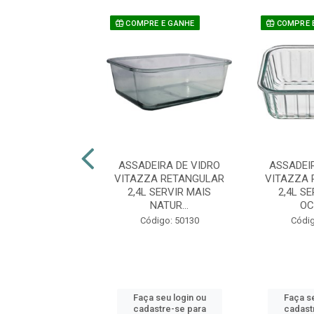
COMPRE E GANHE
COMPRE 
EIRA DE VIDRO
ASSADEIRA DE VIDRO
ASSADEI
EX OVAL MÉDIA
VITAZZA RETANGULAR
VITAZZA 
T OPALINE
2,4L SERVIR MAIS
2,4L S
NATUR...
OC
digo: 39267
Código: 50130
Códig
 seu login ou
Faça seu login ou
Faça se
astre-se para
cadastre-se para
cadast