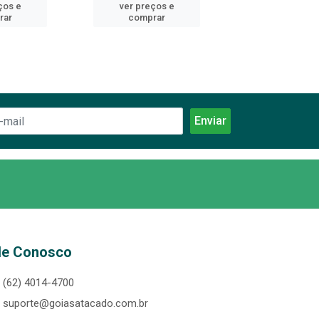
ços e
ver preços e
ver preços
rar
comprar
comprar
le Conosco
(62) 4014-4700
suporte@goiasatacado.com.br