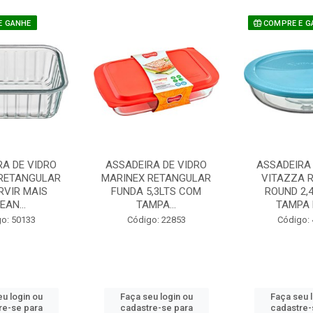
E GANHE
COMPRE E G
RA DE VIDRO
ASSADEIRA DE VIDRO
ASSADEIRA 
RETANGULAR
MARINEX RETANGULAR
VITAZZA 
ERVIR MAIS
FUNDA 5,3LTS COM
ROUND 2,
EAN...
TAMPA...
TAMPA P
o: 50133
Código: 22853
Código:
u login ou
Faça seu login ou
Faça seu 
re-se para
cadastre-se para
cadastre-