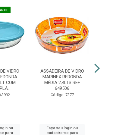
ANHE
DE VIDRO
ASSADEIRA DE VIDRO
ASSADEIRA DE
REDONDA
MARINEX REDONDA
MARINEX OVAL
4LT COM
MÉDIA 2,4LTS REF
1LT OPAL
LÁ...
649506
Código: 39
 43992
Código: 7377
login ou
Faça seu login ou
Faça seu log
se para
cadastre-se para
cadastre-se 