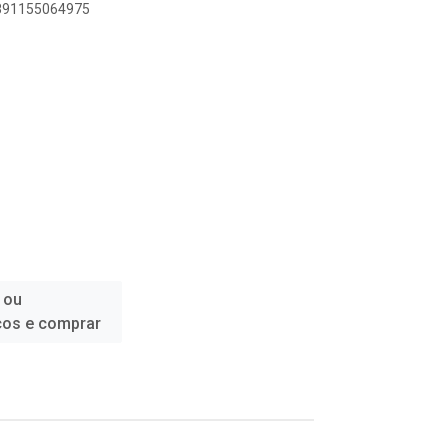
7891155064975
 ou
ços e comprar