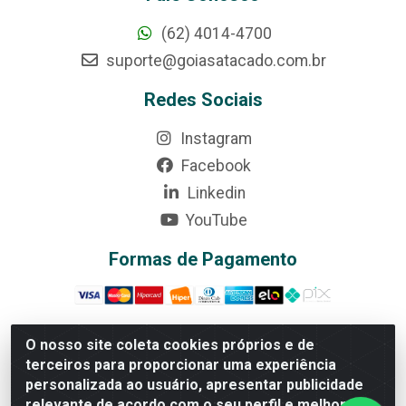
(62) 4014-4700
suporte@goiasatacado.com.br
Redes Sociais
Instagram
Facebook
Linkedin
YouTube
Formas de Pagamento
O nosso site coleta cookies próprios e de
terceiros para proporcionar uma experiência
Rede Brasil - Avenida Universitária, nº 3860, Jardim das
personalizada ao usuário, apresentar publicidade
Américas II Etapa - Anápolis/GO - CEP 75070-415 -
relevante de acordo com o seu perfil e melhorar a
CNPJ 07.728.073/0002-24