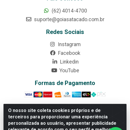
(62) 4014-4700
suporte@goiasatacado.com.br
Redes Sociais
Instagram
Facebook
Linkedin
YouTube
Formas de Pagamento
O nosso site coleta cookies próprios e de
terceiros para proporcionar uma experiência
Rede Brasil - Avenida Universitária, nº 3860, Jardim das
personalizada ao usuário, apresentar publicidade
Américas II Etapa - Anápolis/GO - CEP 75070-415 -
relevante de acordo com o seu perfil e melhorar a
CNPJ 07.728.073/0002-24