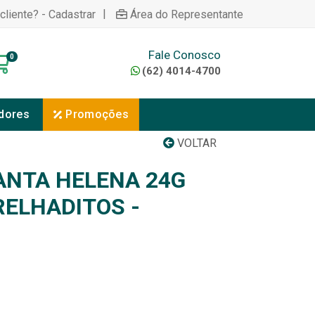
|
cliente? - Cadastrar
Área do Representante
Fale Conosco
0
(62) 4014-4700
dores
Promoções
VOLTAR
NTA HELENA 24G
RELHADITOS -