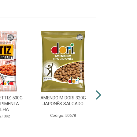
TTIZ 500G
AMENDOIM DORI 320G
AMENDOIM 
PIMENTA
JAPONÊS SALGADO
HELENA 24G JA
ELHA
MENDORA
Código: 50678
 21092
Código: 48