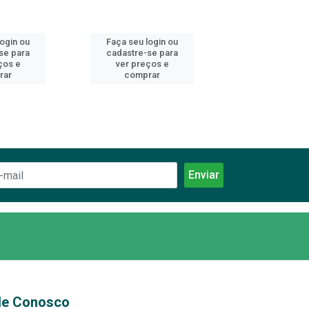
login ou
Faça seu login ou
Faça seu log
se para
cadastre-se para
cadastre-se 
ços e
ver preços e
ver preços
rar
comprar
comprar
le Conosco