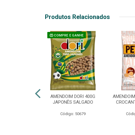
Produtos Relacionados
COMPRE E GANHE
DOIM SANTA
AMENDOIM DORI 400G
AMENDOIM
 24G JAPONÊS -
JAPONÊS SALGADO
CROCANT
ENDORATO
Código: 50679
Códi
digo: 48127