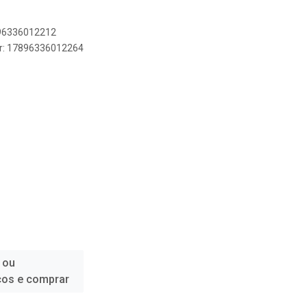
896336012212
er: 17896336012264
 ou
ços e comprar