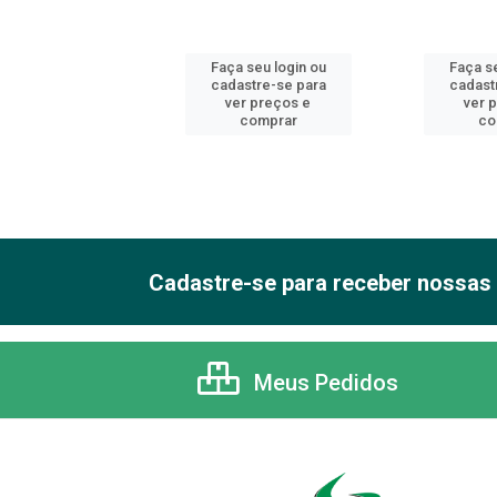
 seu login ou
Faça seu login ou
Faça se
astre-se para
cadastre-se para
cadast
er preços e
ver preços e
ver 
comprar
comprar
co
Cadastre-se para receber nossas 
Meus Pedidos