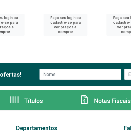
u login ou
Faça seu login ou
Faça seu 
re-se para
cadastre-se para
cadastre-
preços e
ver preços e
ver pre
mprar
comprar
comp
ofertas!
Títulos
Notas Fiscais
Departamentos
Fa