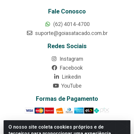
Fale Conosco
(62) 4014-4700
suporte@goiasatacado.com.br
Redes Sociais
Instagram
Facebook
Linkedin
YouTube
Formas de Pagamento
O nosso site coleta cookies próprios e de
terceiros para proporcionar uma experiência
Rede Brasil - Avenida Universitária, nº 3860, Jardim das