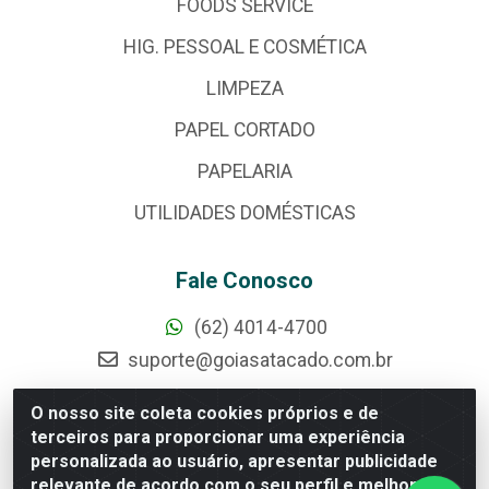
FOODS SERVICE
HIG. PESSOAL E COSMÉTICA
LIMPEZA
PAPEL CORTADO
PAPELARIA
UTILIDADES DOMÉSTICAS
Fale Conosco
(62) 4014-4700
suporte@goiasatacado.com.br
Redes Sociais
O nosso site coleta cookies próprios e de
terceiros para proporcionar uma experiência
Instagram
personalizada ao usuário, apresentar publicidade
relevante de acordo com o seu perfil e melhorar a
Facebook