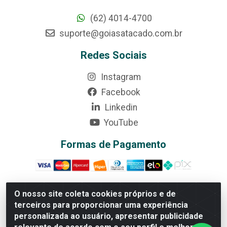
(62) 4014-4700
suporte@goiasatacado.com.br
Redes Sociais
Instagram
Facebook
Linkedin
YouTube
Formas de Pagamento
O nosso site coleta cookies próprios e de
terceiros para proporcionar uma experiência
Rede Brasil - Avenida Universitária, nº 3860, Jardim das
personalizada ao usuário, apresentar publicidade
Américas II Etapa - Anápolis/GO - CEP 75070-415 - CNPJ
07.728.073/0002-24