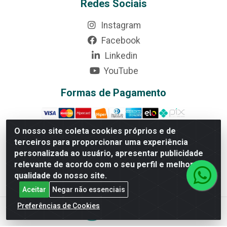
Redes Sociais
Instagram
Facebook
Linkedin
YouTube
Formas de Pagamento
O nosso site coleta cookies próprios e de
terceiros para proporcionar uma experiência
Rede Brasil - Avenida Universitária, nº 3860, Jardim das
personalizada ao usuário, apresentar publicidade
Américas II Etapa - Anápolis/GO - CEP 75070-415 -
relevante de acordo com o seu perfil e melhorar a
CNPJ 07.728.073/0002-24
qualidade do nosso site.
Aceitar
Negar não essenciais
Preferências de Cookies