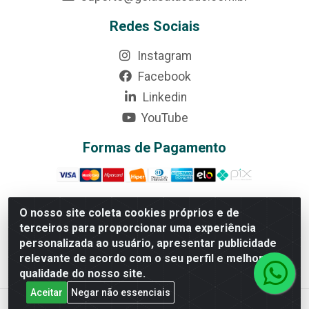
Redes Sociais
Instagram
Facebook
Linkedin
YouTube
Formas de Pagamento
O nosso site coleta cookies próprios e de
terceiros para proporcionar uma experiência
Rede Brasil - Avenida Universitária, nº 3860, Jardim das
personalizada ao usuário, apresentar publicidade
Américas II Etapa - Anápolis/GO - CEP 75070-415 -
relevante de acordo com o seu perfil e melhorar a
CNPJ 07.728.073/0002-24
qualidade do nosso site.
Aceitar
Negar não essenciais