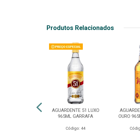
Produtos Relacionados
DENTE 88 OLD
AGUARDENTE 51 LUXO
AGUARDE
965ML GARRAFA
965ML GARRAFA
OURO 96
ódigo: 6247
Código: 44
Códig