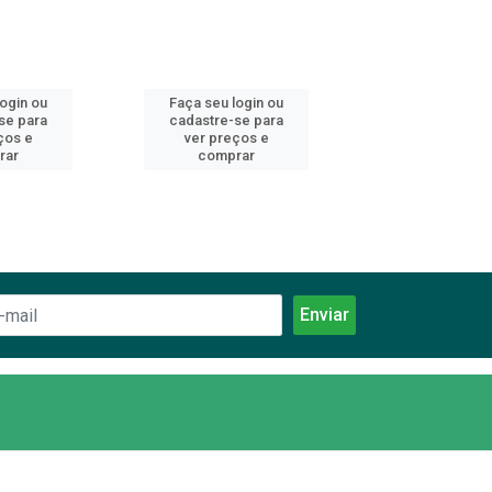
login ou
Faça seu login ou
Faça seu log
se para
cadastre-se para
cadastre-se 
ços e
ver preços e
ver preços
rar
comprar
comprar