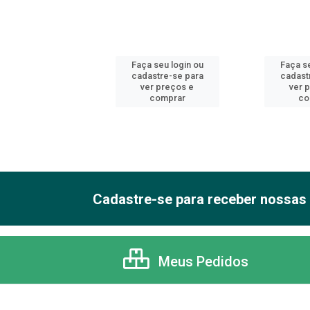
 seu login ou
Faça seu login ou
Faça se
astre-se para
cadastre-se para
cadast
er preços e
ver preços e
ver 
comprar
comprar
co
Cadastre-se para receber nossas 
Meus Pedidos