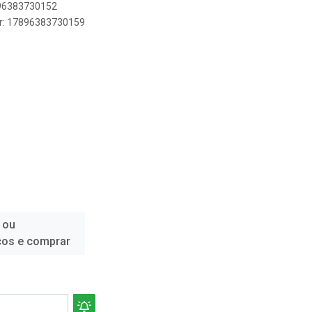
896383730152
er: 17896383730159
 ou
ços e comprar