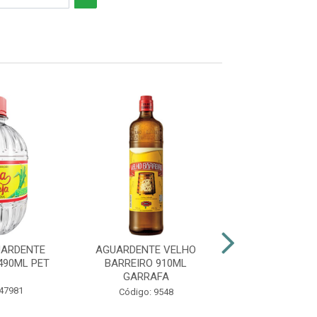
UARDENTE
AGUARDENTE VELHO
AGUARDENTE 
490ML PET
BARREIRO 910ML
CESAR 965ML 
GARRAFA
 47981
Código: 62
Código: 9548