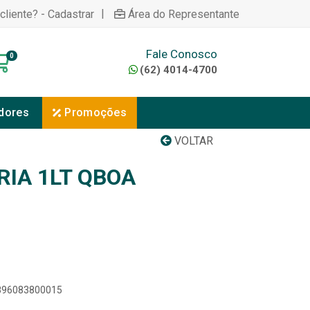
|
cliente? - Cadastrar
Área do Representante
Fale Conosco
0
(62) 4014-4700
dores
Promoções
VOLTAR
RIA 1LT QBOA
7896083800015