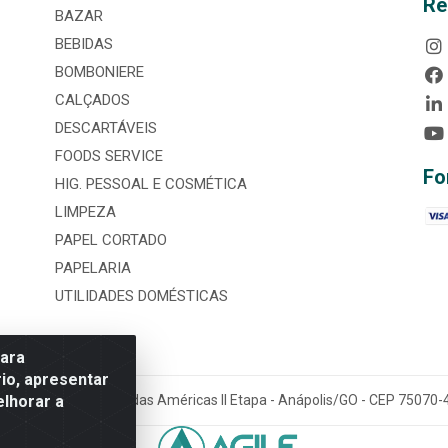
Re
BAZAR
BEBIDAS
BOMBONIERE
CALÇADOS
DESCARTÁVEIS
FOODS SERVICE
Fo
HIG. PESSOAL E COSMÉTICA
LIMPEZA
PAPEL CORTADO
PAPELARIA
UTILIDADES DOMÉSTICAS
para
io, apresentar
elhorar a
tária, nº 3860, Jardim das Américas II Etapa - Anápolis/GO - CEP 7507