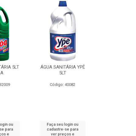
ÁRIA 5LT
ÁGUA SANITÁRIA YPÊ
ÁGUA SANITÁR
OA
5LT
QBOA
 32009
Código: 40082
Código: 9
login ou
Faça seu login ou
Faça seu log
se para
cadastre-se para
cadastre-se 
ços e
ver preços e
ver preços