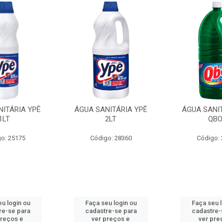
NITÁRIA YPÊ
ÁGUA SANITÁRIA YPÊ
ÁGUA SANIT
1LT
2LT
QB
o: 25175
Código: 28360
Código:
u login ou
Faça seu login ou
Faça seu 
re-se para
cadastre-se para
cadastre-
preços e
ver preços e
ver pre