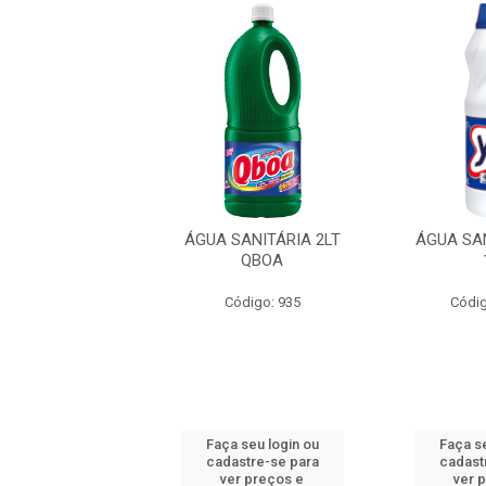
SANITÁRIA YPÊ
ÁGUA SANITÁRIA 2LT
ÁGUA SA
5LT
QBOA
digo: 40082
Código: 935
Códig
 seu login ou
Faça seu login ou
Faça se
astre-se para
cadastre-se para
cadast
er preços e
ver preços e
ver 