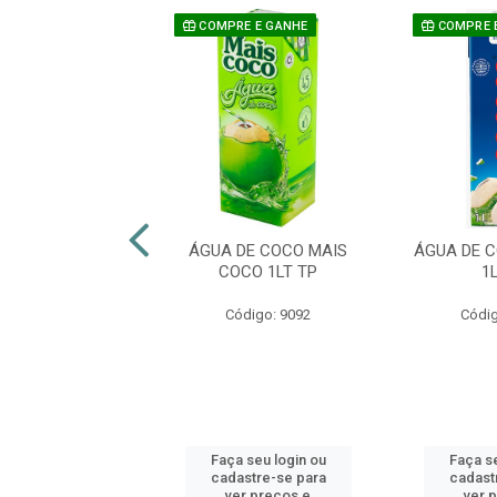
COMPRE E GANHE
COMPRE 
OCO PURO COCO
ÁGUA DE COCO MAIS
ÁGUA DE 
UARY 180ML
COCO 1LT TP
1
digo: 25010
Código: 9092
Códig
 seu login ou
Faça seu login ou
Faça se
astre-se para
cadastre-se para
cadast
er preços e
ver preços e
ver 