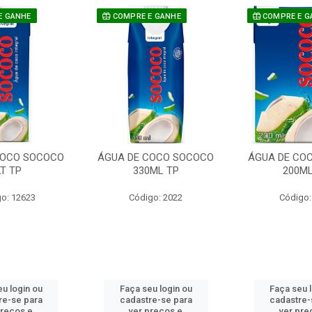
E GANHE
COMPRE E GANHE
COMPRE E G
COCO SOCOCO
ÁGUA DE COCO SOCOCO
ÁGUA DE CO
LT TP
330ML TP
200ML
o: 12623
Código: 2022
Código:
u login ou
Faça seu login ou
Faça seu 
re-se para
cadastre-se para
cadastre-
preços e
ver preços e
ver pre