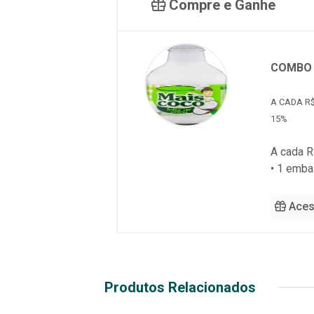
Compre e Ganhe
COMBO 
A CADA R$
15%
A cada R
• 1 emb
Aces
Produtos Relacionados