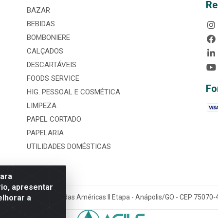
Re
BAZAR
BEBIDAS
BOMBONIERE
CALÇADOS
DESCARTÁVEIS
FOODS SERVICE
Fo
HIG. PESSOAL E COSMÉTICA
LIMPEZA
PAPEL CORTADO
PAPELARIA
UTILIDADES DOMÉSTICAS
para
io, apresentar
elhorar a
tária, nº 3860, Jardim das Américas II Etapa - Anápolis/GO - CEP 7507