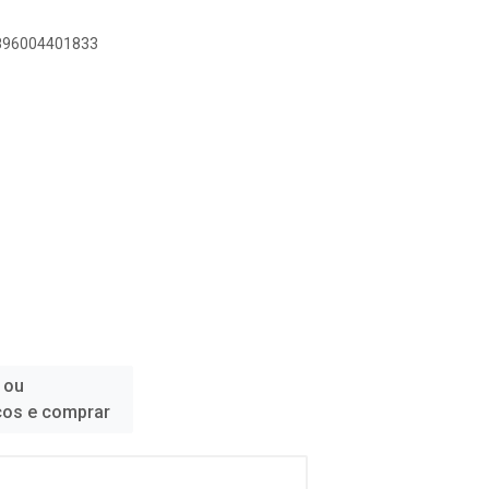
7896004401833
 ou
ços e comprar