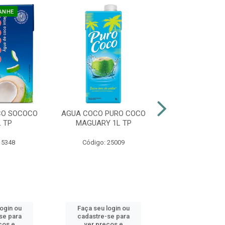
ANHE
CO SOCOCO
AGUA COCO PURO COCO
ÁGUA COCO PU
 TP
MAGUARY 1L TP
MAGUARY 1
 5348
Código: 25009
Código: 25
login ou
Faça seu login ou
Faça seu log
se para
cadastre-se para
cadastre-se 
ços e
ver preços e
ver preços