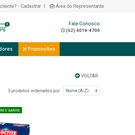
|
cliente? - Cadastrar
Área do Representante
Fale Conosco
0
(62) 4014-4700
dores
Promoções
VOLTAR
3 produtos ordenados por:
E E GANHE