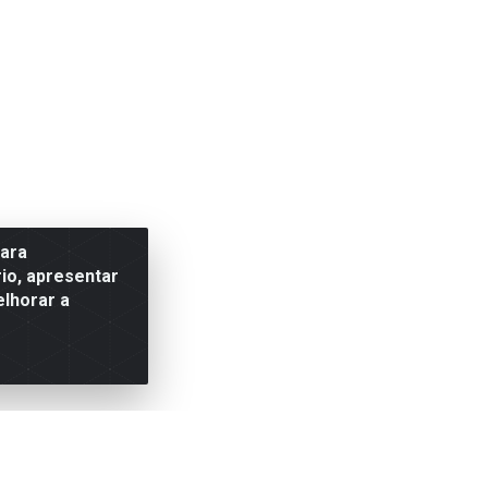
para
io, apresentar
elhorar a