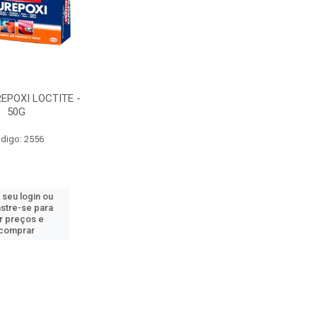
EPOXI LOCTITE -
50G
digo: 2556
 seu login ou
stre-se para
r preços e
comprar