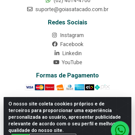
(62) 4014-4700
suporte@goiasatacado.com.br
Redes Sociais
Instagram
Facebook
Linkedin
YouTube
Formas de Pagamento
O nosso site coleta cookies próprios e de
terceiros para proporcionar uma experiência
Rede Brasil - Avenida Universitária, nº 3860, Jardim das
personalizada ao usuário, apresentar publicidade
Américas II Etapa - Anápolis/GO - CEP 75070-415 -
relevante de acordo com o seu perfil e melhorar a
CNPJ 07.728.073/0002-24
qualidade do nosso site.