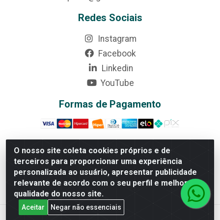
Redes Sociais
Instagram
Facebook
Linkedin
YouTube
Formas de Pagamento
O nosso site coleta cookies próprios e de
terceiros para proporcionar uma experiência
Rede Brasil - Avenida Universitária, nº 3860, Jardim das
personalizada ao usuário, apresentar publicidade
Américas II Etapa - Anápolis/GO - CEP 75070-415 -
relevante de acordo com o seu perfil e melhorar a
CNPJ 07.728.073/0002-24
qualidade do nosso site.
Aceitar
Negar não essenciais