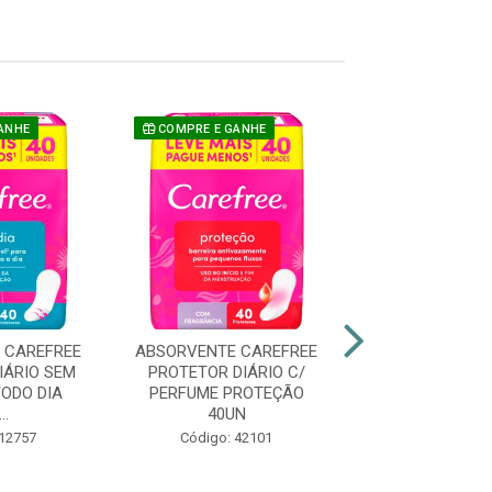
ANHE
COMPRE E GANHE
 CAREFREE
ABSORVENTE CAREFREE
ABSORVENTE I
IÁRIO SEM
PROTETOR DIÁRIO C/
PTOTETOR DIA
ODO DIA
PERFUME PROTEÇÃO
ABAS SUAVE
..
40UN
INDICA..
 12757
Código: 42101
Código: 44