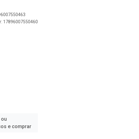
896007550463
er: 17896007550460
 ou
ços e comprar