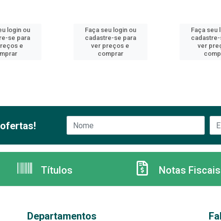
u login ou
Faça seu login ou
Faça seu 
re-se para
cadastre-se para
cadastre-
preços e
ver preços e
ver pre
mprar
comprar
comp
ofertas!
Títulos
Notas Fiscais
Departamentos
Fa