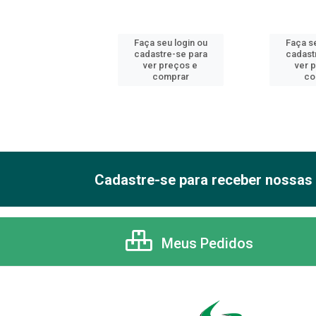
 seu login ou
Faça seu login ou
Faça se
astre-se para
cadastre-se para
cadast
er preços e
ver preços e
ver 
comprar
comprar
co
Cadastre-se para receber nossas 
Meus Pedidos