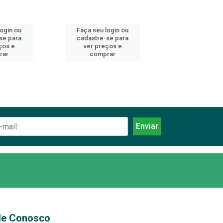
login ou
Faça seu login ou
Faça seu log
se para
cadastre-se para
cadastre-se 
ços e
ver preços e
ver preços
rar
comprar
comprar
le Conosco