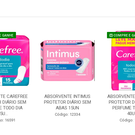
E GANHE
COMPRE E G
TE CAREFREE
ABSORVENTE INTIMUS
ABSORVENTE
 DIÁRIO SEM
PROTETOR DIÁRIO SEM
PROTETOR D
E TODO DIA
ABAS 15UN
PERFUME T
5U...
40U.
Código: 12334
o: 16591
Código: