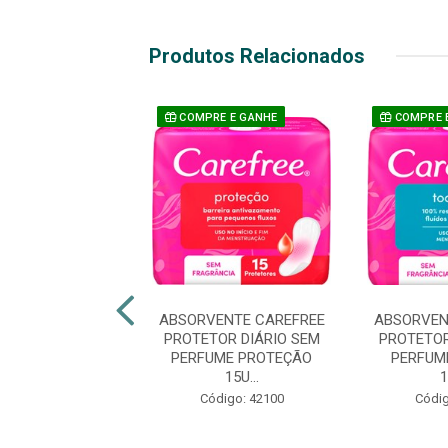
Produtos Relacionados
COMPRE E GANHE
COMPRE 
VENTE INTIMUS
ABSORVENTE CAREFREE
ABSORVEN
OR DIARIO SEM
PROTETOR DIÁRIO SEM
PROTETOR
 SUAVE COM
PERFUME PROTEÇÃO
PERFUM
INDICA...
15U...
1
digo: 44966
Código: 42100
Códig