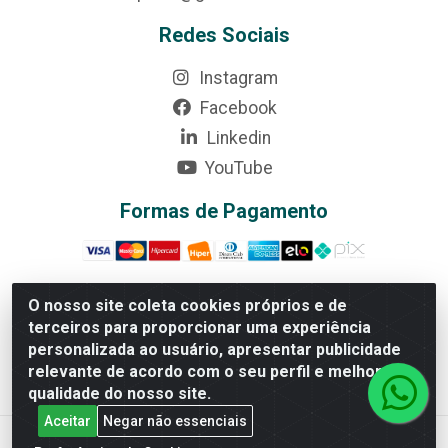
Redes Sociais
Instagram
Facebook
Linkedin
YouTube
Formas de Pagamento
O nosso site coleta cookies próprios e de
terceiros para proporcionar uma experiência
Rede Brasil - Avenida Universitária, nº 3860, Jardim das
personalizada ao usuário, apresentar publicidade
Américas II Etapa - Anápolis/GO - CEP 75070-415 -
relevante de acordo com o seu perfil e melhorar a
CNPJ 07.728.073/0002-24
qualidade do nosso site.
Aceitar
Negar não essenciais