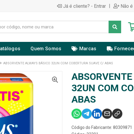
|
Já é cliente? - Entrar
Não é 
atálogos
Quem Somos
Marcas
Fornece
ABSORVENTE ALWAYS BÁSICO 32UN COM COBERTURA SUAVE C/ ABAS
ABSORVENTE 
32UN COM CO
ABAS
Código do Fabricante: 80309871