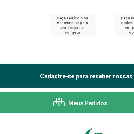
 seu login ou
Faça seu login ou
Faça se
astre-se para
cadastre-se para
cadast
er preços e
ver preços e
ver 
comprar
comprar
co
Cadastre-se para receber nossas 
Meus Pedidos