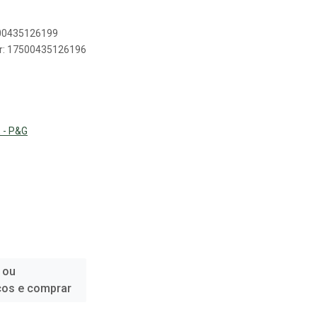
500435126199
er: 17500435126196
 - P&G
 ou
ços e comprar