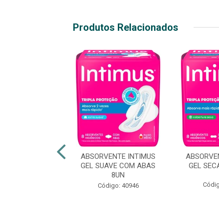
Produtos Relacionados
VENTE INTIMUS
ABSORVENTE INTIMUS
ABSORVE
ECA COM ABAS
GEL SUAVE COM ABAS
GEL SEC
 16 PAGUE 14
8UN
Códig
digo: 22518
Código: 40946