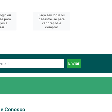
login ou
Faça seu login ou
Faça seu log
se para
cadastre-se para
cadastre-se 
ços e
ver preços e
ver preços
rar
comprar
comprar
le Conosco