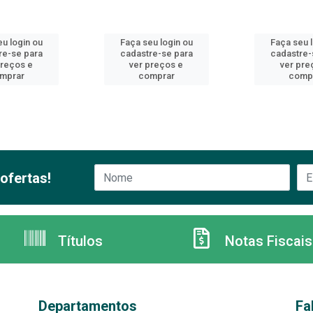
u login ou
Faça seu login ou
Faça seu 
re-se para
cadastre-se para
cadastre-
preços e
ver preços e
ver pre
mprar
comprar
comp
ofertas!
Títulos
Notas Fiscais
Departamentos
Fa