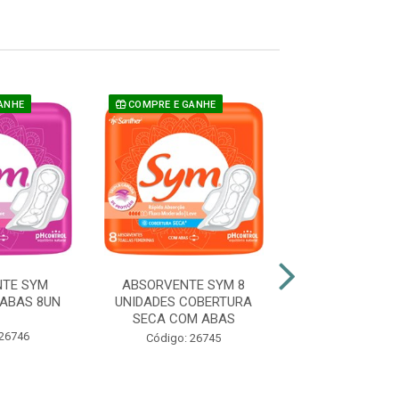
ANHE
COMPRE E GANHE
NTE SYM
ABSORVENTE SYM 8
ABSORVENTE I
ABAS 8UN
UNIDADES COBERTURA
GEL SECA CO
SECA COM ABAS
LEVE 16 PAG
 26746
Código: 26745
Código: 22