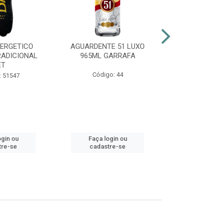
NERGETICO
AGUARDENTE 51 LUXO
ENERGÉTI
RADICIONAL
965ML GARRAFA
POWER 2
ET
Código: 44
Código:
: 51547
ogin ou
Faça login ou
Faça lo
tre-se
cadastre-se
cadast