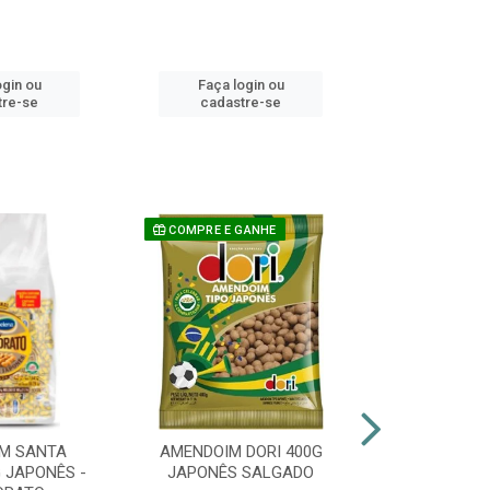
ogin ou
Faça login ou
Faça lo
tre-se
cadastre-se
cadast
COMPRE E GANHE
M SANTA
AMENDOIM DORI 400G
PIRULITO 
 JAPONÊS -
JAPONÊS SALGADO
FLOPITO CO