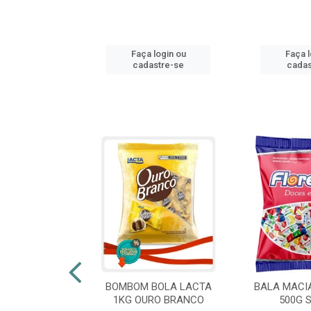
login ou
Faça login ou
Faça l
stre-se
cadastre-se
cadas
 FLORESTLA
BOMBOM BOLA LACTA
BALA MACI
ORACAO 300G
1KG OURO BRANCO
500G 