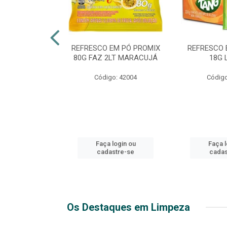
ICO EXTRA
REFRESCO EM PÓ PROMIX
REFRESCO 
 2LT PET
80G FAZ 2LT MARACUJÁ
18G 
o: 51271
Código: 42004
Código
login ou
Faça login ou
Faça l
stre-se
cadastre-se
cadas
Os Destaques em Limpeza