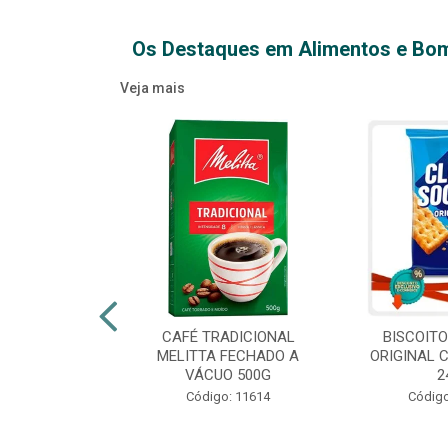
Os Destaques em Alimentos e Bo
Veja mais
XTRA VIRGEM
CAFÉ TRADICIONAL
BISCOIT
IDRO 500ML
MELITTA FECHADO A
ORIGINAL 
VÁCUO 500G
2
o: 14709
Código: 11614
Código