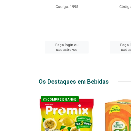
R EXPLOSIVO
Código: 1995
Código
o: 49916
login ou
Faça login ou
Faça l
stre-se
cadastre-se
cadas
Os Destaques em Bebidas
 GANHE
COMPRE E GANHE