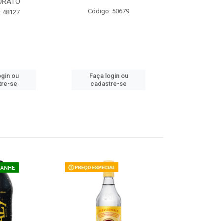
ORATO
COM ACUCAR
Código: 50679
: 48127
Código:
ogin ou
Faça login ou
Faça lo
tre-se
cadastre-se
cadast
GANHE
COMPRE E G