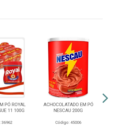
M PÓ ROYAL
ACHOCOLATADO EM PÓ
AZEITE EXT
GUE 11 100G
NESCAU 200G
GALLO VID
: 36962
Código: 45006
Código: