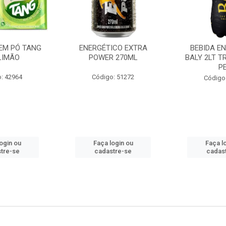
EM PÓ TANG
ENERGÉTICO EXTRA
BEBIDA E
LIMÃO
POWER 270ML
BALY 2LT T
P
: 42964
Código: 51272
Código
ogin ou
Faça login ou
Faça l
tre-se
cadastre-se
cadas