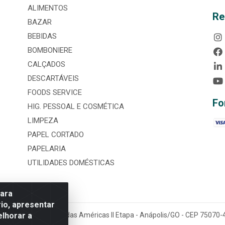
ALIMENTOS
Re
BAZAR
BEBIDAS
BOMBONIERE
CALÇADOS
DESCARTÁVEIS
FOODS SERVICE
Fo
HIG. PESSOAL E COSMÉTICA
LIMPEZA
PAPEL CORTADO
PAPELARIA
UTILIDADES DOMÉSTICAS
para
io, apresentar
elhorar a
tária, nº 3860, Jardim das Américas II Etapa - Anápolis/GO - CEP 7507