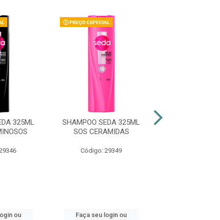
DA 325ML
SHAMPOO SEDA 325ML
SHAMPOO SEDA
MINOSOS
SOS CERAMIDAS
LUMINO
 29346
Código: 29349
Código: 47
login ou
Faça seu login ou
Faça seu log