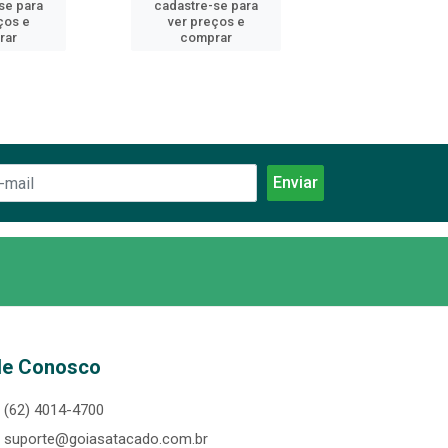
se para
cadastre-se para
cadastre-se 
ços e
ver preços e
ver preços
rar
comprar
comprar
le Conosco
(62) 4014-4700
suporte@goiasatacado.com.br