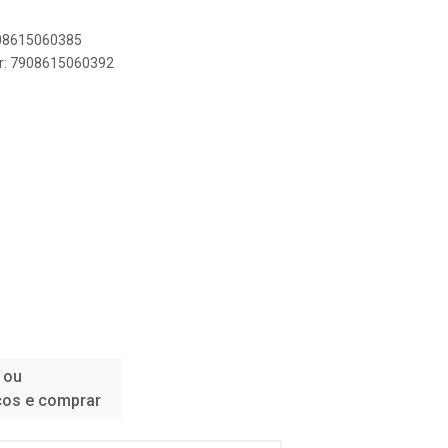
908615060385
er: 7908615060392
 ou
ços e comprar