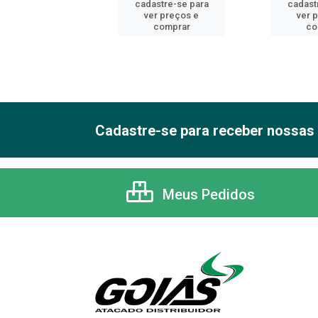
astre-se para
cadastre-se para
cadast
er preços e
ver preços e
ver 
comprar
comprar
co
Cadastre-se para receber nossas 
Meus Pedidos