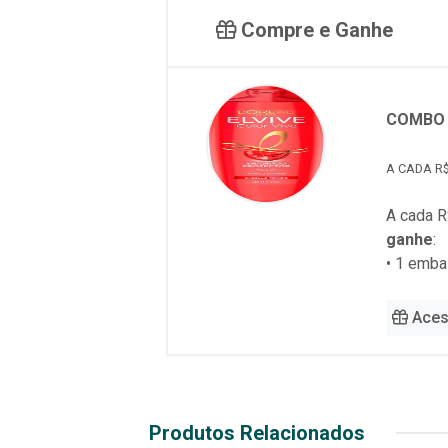
Compre e Ganhe
COMBO 
A CADA R$
A cada R
ganhe
:
• 1 emb
Aces
Produtos Relacionados