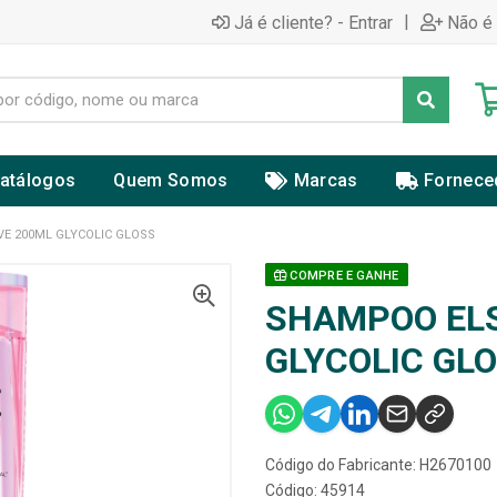
|
Já é cliente? - Entrar
Não é 
atálogos
Quem Somos
Marcas
Fornece
E 200ML GLYCOLIC GLOSS
COMPRE E GANHE
SHAMPOO EL
GLYCOLIC GL
Código do Fabricante: H2670100
Código: 45914