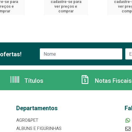
re-se para
cadastre-se para
cadastre-
preços e
ver preços e
ver pre
mprar
comprar
comp
ofertas!
Títulos
Notas Fiscais
Departamentos
Fa
AGRO&PET
ALBUNS E FIGURINHAS