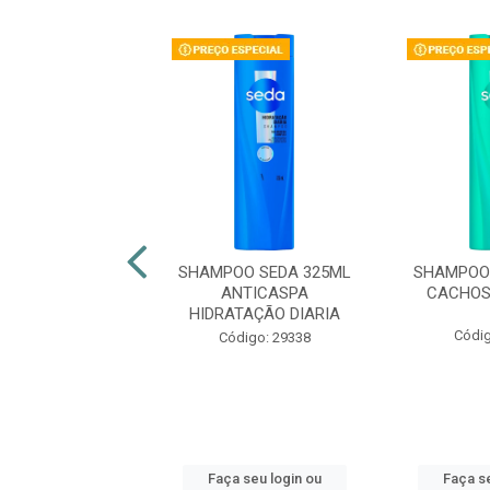
OO SEDA 300ML
SHAMPOO SEDA 325ML
SHAMPOO 
UMINOUS
ANTICASPA
CACHOS
HIDRATAÇÃO DIARIA
digo: 47884
Códig
Código: 29338
 seu login ou
Faça seu login ou
Faça se