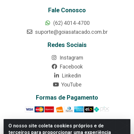
Fale Conosco
(62) 4014-4700
suporte@goiasatacado.com.br
Redes Sociais
Instagram
Facebook
Linkedin
YouTube
Formas de Pagamento
O nosso site coleta cookies próprios e de
terceiros para proporcionar uma experiência
Rede Brasil - Avenida Universitária, nº 3860, Jardim das