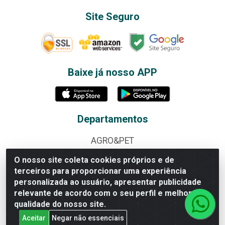
Site Seguro
Baixe já nosso APP
Departamentos
AGRO&PET
ALBUNS E FIGURINHAS
O nosso site coleta cookies próprios e de
terceiros para proporcionar uma experiência
ALIMENTOS
personalizada ao usuário, apresentar publicidade
relevante de acordo com o seu perfil e melhorar a
BAZAR
qualidade do nosso site.
BEBIDAS
Aceitar
Negar não essenciais