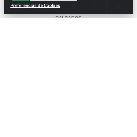
Preferências de Cookies
BOMBONIERE
CALÇADOS
DESCARTÁVEIS
FOODS SERVICE
HIG. PESSOAL E COSMÉTICA
LIMPEZA
PAPEL CORTADO
PAPELARIA
UTILIDADES DOMÉSTICAS
Fale Conosco
(62) 4014-4700